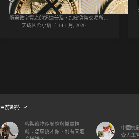
隨著數字資產的迅速普及，加密貨幣交易所…
天成國際小編
14 1 月, 2026
目前趨勢
客製寵物似顏繪與掛畫推
中國機
薦：怎麼挑才像、耐看又適
索人工
合送禮？