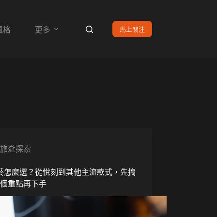
馬上關注
風格
更多
旅遊探索
菸怎麼選？從悅刻到其他主流款式，先搞
5個重點再下手