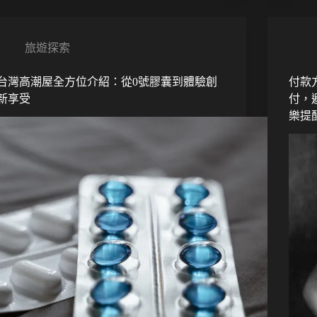
旅遊探索
台灣高潮屋全方位介紹：從0號膠囊到體驗創
付款
新享受
付，
樂提