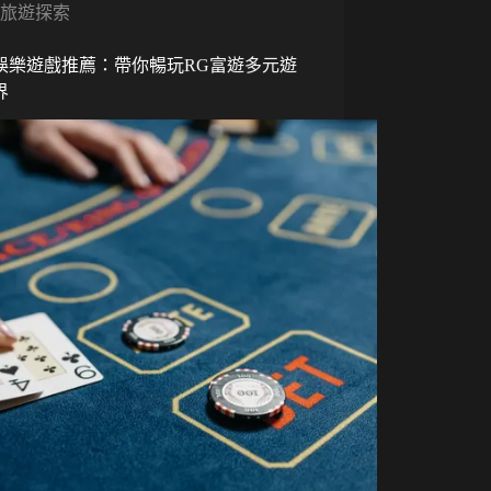
旅遊探索
娛樂遊戲推薦：帶你暢玩RG富遊多元遊
界