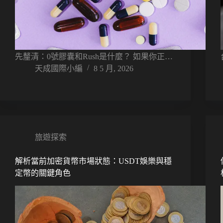
先釐清：0號膠囊和Rush是什麼？ 如果你正…
天成國際小編
8 5 月, 2026
旅遊探索
解析當前加密貨幣市場狀態：USDT娛樂與穩
定幣的關鍵角色