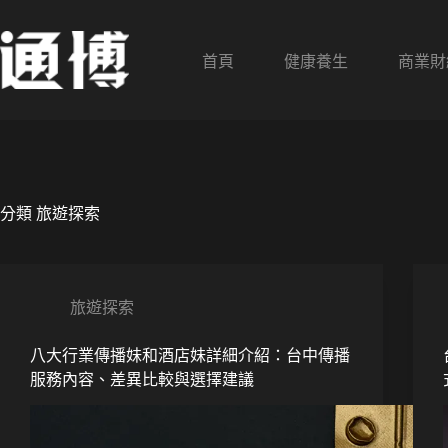
跳
至
主
首頁
健康養生
商業財
要
內
容
分類
旅遊探索
旅遊探索
八大行業傳播妹和酒店妹詳細介紹：台中傳播
服務內容、差異比較與選擇建議