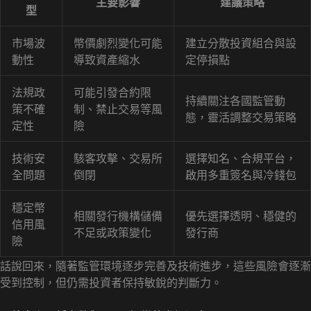
主要影響
建議策略
型
市場波
幣價劇烈變化可能
建立分散投資組合與設
動性
導致資產縮水
定停損點
法規政
可能引發合約限
持續關注各國監管動
策不確
制、禁止交易等風
態，靈活調整交易策略
定性
險
技術安
駭客攻擊、交易所
選擇知名、合規平台，
全問題
倒閉
啟用多重簽名與冷錢包
穩定幣
相關發行機構儲備
優先選擇透明、穩健的
信用風
不足或政策變化
發行商
險
話說回來，隨著監管環境逐步完善及技術進步，這些風險會逐漸
受到控制，但仍需投資者保持敏銳的判斷力。