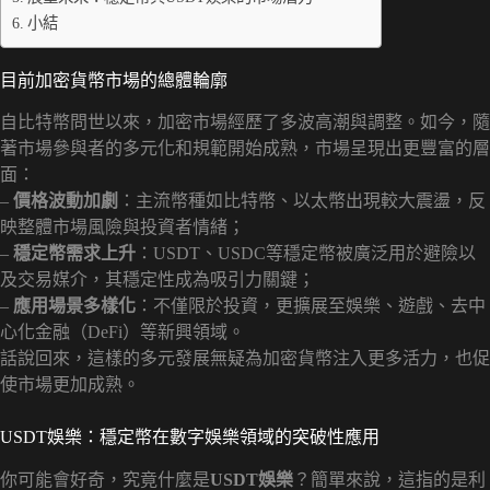
小結
目前加密貨幣市場的總體輪廓
自比特幣問世以來，加密市場經歷了多波高潮與調整。如今，隨
著市場參與者的多元化和規範開始成熟，市場呈現出更豐富的層
面：
–
價格波動加劇
：主流幣種如比特幣、以太幣出現較大震盪，反
映整體市場風險與投資者情緒；
–
穩定幣需求上升
：USDT、USDC等穩定幣被廣泛用於避險以
及交易媒介，其穩定性成為吸引力關鍵；
–
應用場景多樣化
：不僅限於投資，更擴展至娛樂、遊戲、去中
心化金融（DeFi）等新興領域。
話說回來，這樣的多元發展無疑為加密貨幣注入更多活力，也促
使市場更加成熟。
USDT娛樂：穩定幣在數字娛樂領域的突破性應用
你可能會好奇，究竟什麼是
USDT娛樂
？簡單來說，這指的是利