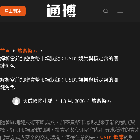
跳
馬上關注
至
主
要
內
容
首頁
旅遊探索
解析當前加密貨幣市場狀態：USDT娛樂與穩定幣的關
鍵角色
解析當前加密貨幣市場狀態：USDT娛樂與穩定幣的關
鍵角色
天成國際小編
4 3 月, 2026
旅遊探索
隨著區塊鏈技術不斷成熟，加密貨幣市場也迎來了新的發展契
機。近期市場波動加劇，投資者與使用者們都在尋求穩健的資產
配置方式與安全的交易環境。值得注意的是，
USDT娛樂
的興