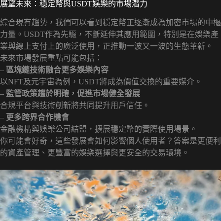
展望未來：穩定幣與USDT娛樂的市場潛力
綜合現有趨勢，我們可以看到穩定幣正逐漸成為加密市場的中樞
力量。USDT作為先驅，不斷延伸其應用範圍，特別是在娛樂產
業與線上支付上的廣泛使用，正推動一波又一波的生態革新。
未來市場發展重點可能包括：
–
區塊鏈技術融合更多娛樂內容
以NFT及元宇宙為例，USDT將成為價值交換的重要媒介。
–
監管政策趨於明確，促進市場健全發展
合規平台與技術創新將共同提升用戶信任。
–
更多跨界合作機會
金融機構與娛樂公司結盟，擴展穩定幣的實際使用場景。
你可能會好奇，這些發展會如何影響個人使用者？答案是更便利
的資產管理、更豐富的娛樂選擇與更安全的交易環境。