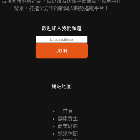
合新聞報導與評論，提供讀者快速掌握重點、理解事件
背景，打造全方位的新聞與趨勢追蹤平台！
歡迎加入我們頻道
E
m
a
JOIN
i
l
*
網站地圖
首頁
健康養生
商業財經
娛樂休閒