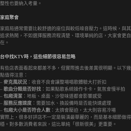
整性也要納入考量。
家庭聚會
家庭局通常需要比較舒適的座位與較低噪音壓力。這時候，與其
追求熱鬧，不如選擇服務流程清楚、環境單純的店，大家會更自
在。
台中找KTV時，這些細節很容易忽略
有些店表面看起來都差不多，但實際進去後差異很明顯。以下幾
點值得注意：
–
麥克風狀況
：收音不良會讓整場唱歌體驗大打折扣
–
歌曲分類是否好找
：如果點歌系統操作卡卡，氣氛會慢半拍
–
包廂清潔
：地板、桌面、沙發味道都會影響感受
–
服務反應速度
：需要加水、換設備時是否能快速處理
–
包廂大小是否符合人數
：太擠會壓迫，太大則容易冷場
實際上，很多好評店不一定是裝潢最華麗的，而是基本細節做得
穩。對多數消費者來說，這比單純「很新很美」更重要。