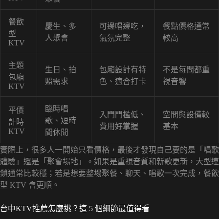
餐飲
慶生、多
可邊唱邊吃，
餐點價格通常
型
人聚會
氣氛完整
較高
KTV
主題
生日、拍
包廂設計有特
不是每間都重
包廂
照需求
色、適合打卡
視音響
KTV
臨時唱
平價
入門門檻低、
空間與設備較
歌、短時
計時
費用好掌握
基本
KTV
間休閒
實際上，很多人一開始只看價格，最後才發現自己要的是「唱歌
體驗」還是「聚會場地」。如果是重視音質和新歌更新，大型連
鎖通常比較穩；若是想要整場聚餐、聊天、唱歌一次完成，餐飲
型 KTV 會更順。
台中KTV推薦怎麼挑？這 5 個細節最值得看