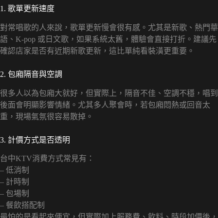
1. 歌單更新速度
對常唱歌的人來說，歌單更新慢會很有感。尤其是新歌、熱門華
語、K-pop 或日文歌，如果系統太舊，體驗會直接打折。建議先
確認店家是否有近期新歌更新，這比單純看裝潢更重要。
2. 包廂隔音與空調
很多人以為包廂大就好，但實際上，隔音不佳、空調不穩，唱到
後面會明顯影響情緒。尤其多人聚會時，若包廂悶熱或回音太
重，現場氣氛很容易散掉。
3. 計價方式是否透明
台中KTV消費方式常見有：
– 低消制
– 計時制
– 包場制
– 餐飲搭配制
最怕的是看起來便宜，但實際加上服務費、飲料、時段加價後，