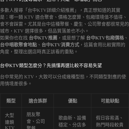
多數人搜尋「台中KTV詳細介紹推薦」，真正想知道的其實
是：哪一類 KTV 適合聚會、價格怎麼算、包廂環境值不值得、
會不會踩雷。尤其是台中這種聚餐、慶生、公司聚會都很常見的
城市，KTV 選擇很多，但品質落差也不小。
如果你也在找
台中KTV推薦
，或是想了解
台中KTV包廂價格
、
台中唱歌聚會地點
、
台中KTV消費方式
，這篇會用比較實際的
角度，整理出選店時真正該看的重點。
台中KTV類型怎麼分？先搞懂再選比較不容易失望
台中常見的 KTV，大致可以分成幾種型態，不同類型對應的使
用情境差很多。
類型
適合族群
優點
可能缺點
朋友聚
大型
歌曲新、設備
假日容易滿、
會、公司
連鎖
穩定、分店多
熱門時段較貴
KTV
聚餐