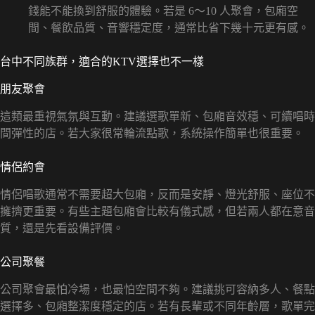
錢能不能換到舒服的體驗。若是 6～10 人聚會，包廂空
間、餐飲品質、音響穩定度，通常比省下幾十元更有感。
台中不同族群，適合的KTV選擇也不一樣
朋友聚會
這類最重視氣氛與互動。建議選歌單新、包廂音效穩、可續唱時
間彈性的店。若大家很常輪流點歌，系統操作簡單也很重要。
情侶約會
情侶唱歌通常不需要超大包廂，反而是安靜、燈光舒服、座位不
擁擠更重要。有些主題包廂會比較有儀式感，但若兩人都在意音
質，還是先看設備評價。
公司聚餐
公司聚會最怕冷場，也最怕空間不夠。建議挑可容納多人、餐點
選擇多、包廂整潔度穩定的店。若有長輩或不同年齡層，歌單完