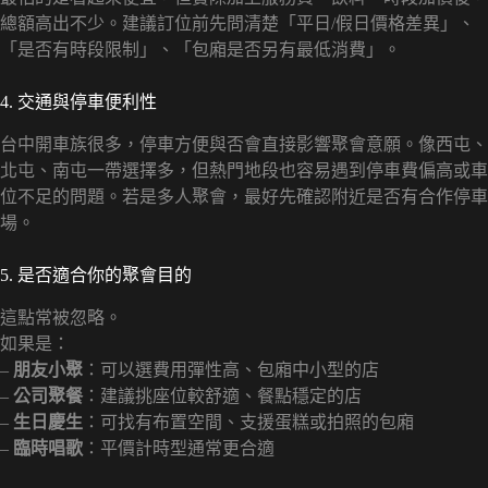
總額高出不少。建議訂位前先問清楚「平日/假日價格差異」、
「是否有時段限制」、「包廂是否另有最低消費」。
4. 交通與停車便利性
台中開車族很多，停車方便與否會直接影響聚會意願。像西屯、
北屯、南屯一帶選擇多，但熱門地段也容易遇到停車費偏高或車
位不足的問題。若是多人聚會，最好先確認附近是否有合作停車
場。
5. 是否適合你的聚會目的
這點常被忽略。
如果是：
–
朋友小聚
：可以選費用彈性高、包廂中小型的店
–
公司聚餐
：建議挑座位較舒適、餐點穩定的店
–
生日慶生
：可找有布置空間、支援蛋糕或拍照的包廂
–
臨時唱歌
：平價計時型通常更合適