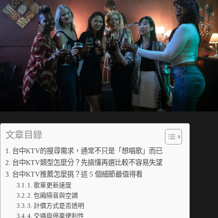
文章目錄
台中KTV的搜尋需求，通常不只是「想唱歌」而已
台中KTV類型怎麼分？先搞懂再選比較不容易失望
台中KTV推薦怎麼挑？這 5 個細節最值得看
1. 歌單更新速度
2. 包廂隔音與空調
3. 計價方式是否透明
4. 交通與停車便利性