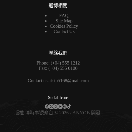
通博相關
FAQ
Site Map
Cookies Policy
Contact Us
聯絡我們
Phone: (+04) 555 1212
Fax: (+04) 555 0100
Contact us at: tb5168@mail.com
Social Icons
版權
博時事觀察台
© 2026 - ANYOB 開發