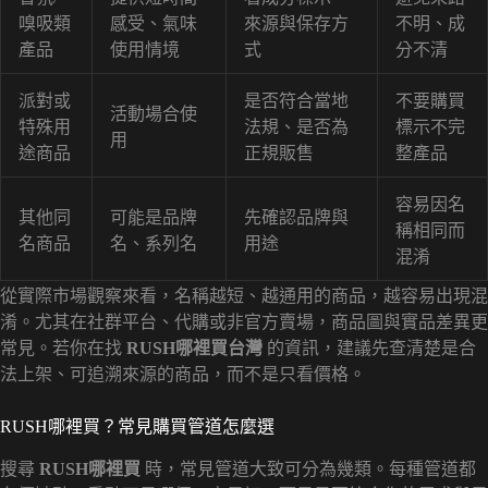
嗅吸類
感受、氣味
來源與保存方
不明、成
產品
使用情境
式
分不清
派對或
是否符合當地
不要購買
活動場合使
特殊用
法規、是否為
標示不完
用
途商品
正規販售
整產品
容易因名
其他同
可能是品牌
先確認品牌與
稱相同而
名商品
名、系列名
用途
混淆
從實際市場觀察來看，名稱越短、越通用的商品，越容易出現混
淆。尤其在社群平台、代購或非官方賣場，商品圖與實品差異更
常見。若你在找
RUSH哪裡買台灣
的資訊，建議先查清楚是合
法上架、可追溯來源的商品，而不是只看價格。
RUSH哪裡買？常見購買管道怎麼選
搜尋
RUSH哪裡買
時，常見管道大致可分為幾類。每種管道都