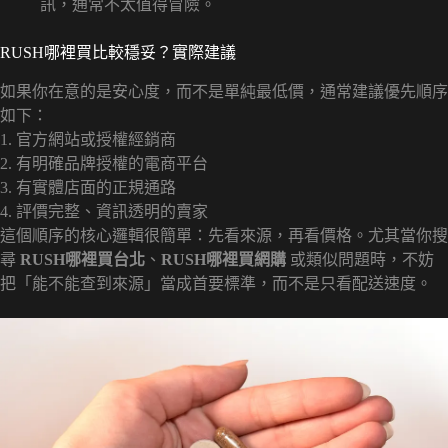
訊，通常不太值得冒險。
RUSH哪裡買比較穩妥？實際建議
如果你在意的是安心度，而不是單純最低價，通常建議優先順序
如下：
1. 官方網站或授權經銷商
2. 有明確品牌授權的電商平台
3. 有實體店面的正規通路
4. 評價完整、資訊透明的賣家
這個順序的核心邏輯很簡單：先看來源，再看價格。尤其當你搜
尋
RUSH哪裡買台北
、
RUSH哪裡買網購
或類似問題時，不妨
把「能不能查到來源」當成首要標準，而不是只看配送速度。