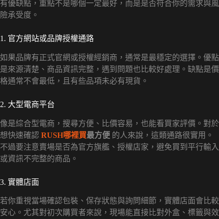
有優缺點，重點不是哪個一定最好，而是是否符合你的需求與風
險承受度。
1. 官方網站或品牌授權通路
如果品牌有正式官網或授權經銷商，通常是最穩定的選擇。優點
是來源清楚、商品資訊完整，遇到問題也比較好處理。缺點是價
格通常不會最低，且有些品項未必有現貨。
2. 大型電商平台
像是綜合型電商，搜尋方便、比價容易，也能看買家評價。對於
想快速確認
RUSH哪裡買
最方便
的人來說，這類通路很實用。
不過要注意賣場是否為官方旗艦、授權店家，避免買到平行輸入
或資訊不完整的商品。
3. 實體店面
若你重視當場確認包裝、保存狀態與詢問細節，實體店面會比較
安心。尤其對初次購買者來說，現場能直接比對外盒、標籤與效