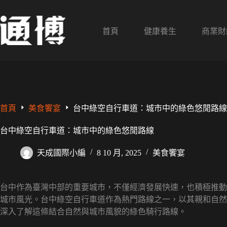
跳
至
主
首頁
健康養生
商業財
要
內
容
首頁
美食饗宴
台中綠空自行車道：城市中的綠色悠閒路線
台中綠空自行車道：城市中的綠色悠閒路線
天成國際小編
8 10 月, 2025
美食饗宴
台中作為臺灣中部的重要城市，不僅經濟發展快速，也積極推動
城市風光。台中綠空自行車道作為熱門路線之一，以其親和自然
深入了解這條結合自然與城市風貌的綠色騎行路線。