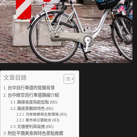
文章目錄
台中自行車道的發展背景
台中綠空自行車道路線介紹
路線長度與起迄點 (H2)
路途景觀與特色 (H2)
河岸綠廊與生態環境 (H3)
都市與公園結合 (H3)
交通便利與設施 (H2)
附近平價美食與特色景點推薦