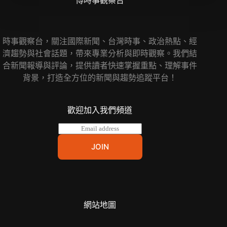
博時事觀察台
時事觀察台，關注國際新聞、台灣時事、政治熱點、經
濟趨勢與社會話題，帶來專業分析與即時觀察。我們結
合新聞報導與評論，提供讀者快速掌握重點、理解事件
背景，打造全方位的新聞與趨勢追蹤平台！
歡迎加入我們頻道
E
m
a
JOIN
i
l
*
網站地圖