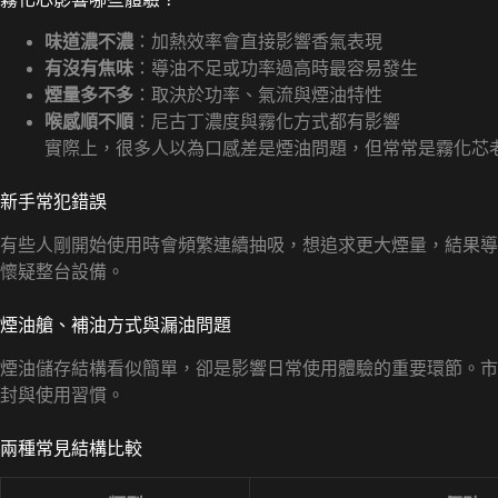
味道濃不濃
：加熱效率會直接影響香氣表現
有沒有焦味
：導油不足或功率過高時最容易發生
煙量多不多
：取決於功率、氣流與煙油特性
喉感順不順
：尼古丁濃度與霧化方式都有影響
實際上，很多人以為口感差是煙油問題，但常常是霧化芯
新手常犯錯誤
有些人剛開始使用時會頻繁連續抽吸，想追求更大煙量，結果導
懷疑整台設備。
煙油艙、補油方式與漏油問題
煙油儲存結構看似簡單，卻是影響日常使用體驗的重要環節。市
封與使用習慣。
兩種常見結構比較