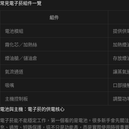
常見電子菸組件一覽
組件
電池模組
提供供
霧化芯／加熱絲
加熱煙
煙油艙／儲油倉
存放煙
氣流通道
讓蒸氣
吸嘴
口部接
主機控制板
調整功
電池與主機：電子菸的供電核心
電子菸能不能穩定工作，第一個看的是電池。很多新手會先關注
充、過放、短路保護，這不只是功能表，而是實際使用時很重要