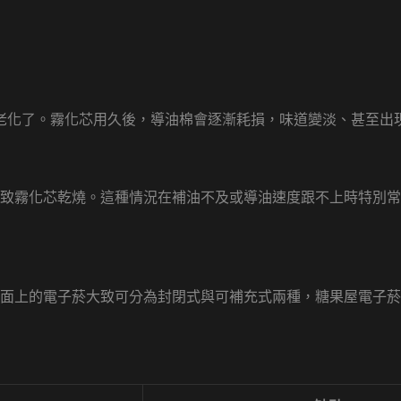
老化了。霧化芯用久後，導油棉會逐漸耗損，味道變淡、甚至出
致霧化芯乾燒。這種情況在補油不及或導油速度跟不上時特別常
面上的電子菸大致可分為封閉式與可補充式兩種，糖果屋電子菸