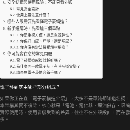
安全結構與使用風險：不能只看外觀
常見安全設計
使用上要注意什麼？
哪些人最需要先看懂電子菸構造？
新手選購時，先看這三個重點
1. 你是重視方便，還是重視彈性？
2. 你偏好口感、煙量，還是喉感？
3. 你有沒有辦法接受耗材更換？
你可能會在意的常見問題
電子菸構造越複雜越好嗎？
為什麼同一款電子菸，有時味道會變？
糖果屋電子菸適合新手嗎？
電子菸到底由哪些部分組成？
如果你正在查「電子菸構造介紹」，大多不是單純想知道名詞，
本架構其實不複雜，核心就是「電池、霧化器、煙油儲存、吸嘴
實際使用時，使用者感受到的差異，往往不在外殼設計，而在
多。