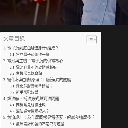
文章目錄
電子菸到底由哪些部分組成？
常見電子菸組件一覽
電池與主機：電子菸的供電核心
電池容量不等於體感越好
主機常見觀察點
霧化芯與加熱原理：口感差異的關鍵
霧化芯影響哪些體驗？
新手常犯錯誤
煙油艙、補油方式與漏油問題
兩種常見結構比較
漏油通常從哪裡來？
氣流設計：為什麼同樣是電子菸，吸感差這麼多？
氣流設計影響的不是只有煙量