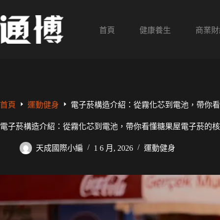
跳
至
主
首頁
健康養生
商業財
要
內
容
首頁
運動健身
電子菸構造介紹：從霧化芯到電池，帶你看
電子菸構造介紹：從霧化芯到電池，帶你看懂糖果屋電子菸的核
天成國際小編
1 6 月, 2026
運動健身