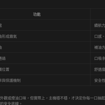
功能
電
續航
油形成霧氣
口感
油
補油
通過
口吸/
觸位置
舒適
率與保護機制
安全
外觀或煙油口味，但實際上，主機穩不穩，才決定你每一口抽起
的安全底線。