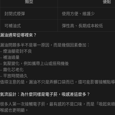
類型
優點
封閉式煙彈
使用方便、維護少
可補油式
彈性高、長期成本較低
漏油通常從哪裡來？
漏油問題多半不是單一原因，而是幾個因素疊加：
– 煙油艙密封不良
– 補油過量
– 氣壓變化，例如攜帶上山或搭飛機後
– 霧化芯老化
– 平放時間過久
值得注意的是，漏油不只是弄髒口袋而已，還可能影響接觸點導
氣流設計：為什麼同樣是電子菸，吸感差這麼多？
很多人第一次接觸電子菸，最有感的不是口味，而是「吸起來順
喉感也更明顯。