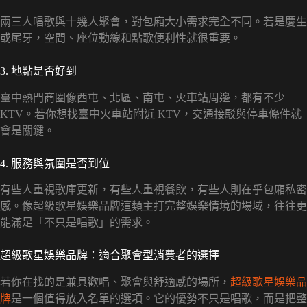
兩三人唱歌與十幾人聚會，對包廂大小需求完全不同。若是慶生
或尾牙，空間、座位動線和點歌便利性就很重要。
3. 地點是否好到
臺中熱門商圈像西屯、北區、南屯、火車站周邊，都有不少
KTV。若你想找臺中火車站附近 KTV，交通接駁與停車條件就
會是關鍵。
4. 服務與氛圍是否到位
有些人重視歌庫更新，有些人重視餐飲，有些人則在乎包廂私密
感。像超級歌星娛樂品牌這類主打完整娛樂情境的場域，往往更
能滿足「不只是唱歌」的需求。
超級歌星娛樂品牌：適合聚會型消費者的選擇
若你在找的是兼具歡唱、聚會與舒適感的場所，
超級歌星娛樂品
牌
是一個值得放入名單的選項。它的優勢不只是唱歌，而是把整