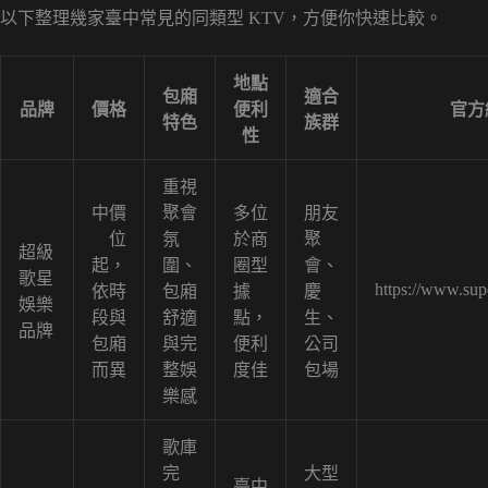
以下整理幾家臺中常見的同類型 KTV，方便你快速比較。
地點
包廂
適合
品牌
價格
便利
官方
特色
族群
性
重視
中價
聚會
多位
朋友
位
氛
於商
聚
超級
起，
圍、
圈型
會、
歌星
https://www.sup
依時
包廂
據
慶
娛樂
段與
舒適
點，
生、
品牌
包廂
與完
便利
公司
而異
整娛
度佳
包場
樂感
歌庫
完
大型
臺中