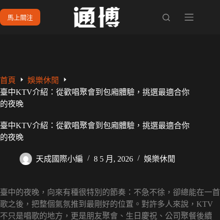
跳
馬上關注
至
主
要
內
容
首頁
娛樂休閒
臺中KTV介紹：從歡唱聚會到包廂體驗，挑選最適合你
的夜晚
臺中KTV介紹：從歡唱聚會到包廂體驗，挑選最適合你
的夜晚
天成國際小編
8 5 月, 2026
娛樂休閒
臺中的夜晚，向來有種很特別的節奏：不急不徐，卻總能在一首
歌之後，把整個氣氛推到最剛好的位置。對許多人來說，KTV
不只是唱歌的地方，更是朋友聚會、生日慶祝、公司聚餐後續