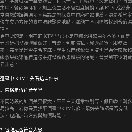
臺中本身就是一座很適合「待久一點」的城市。交通便利、商圈
集中、餐飲選擇多，加上夜生活不會過度擁擠，讓 KTV 成為非
常自然的娛樂選項。無論是想找臺中包廂唱歌推薦，還是希望定
位在交通方便的臺中唱歌聚會地點，都能在不同區域找到合適選
擇。
更重要的是，現在的 KTV 早已不是單純比拼歌曲多不多，而是
看誰能把整體體驗做好：音響、包廂隱私、餐飲品質、服務效
率，甚至是是否適合家庭、學生或商務聚會。這也是為什麼像超
級歌星娛樂品牌這樣主打整體娛樂體驗的場域，會受到不少消費
者注意。
選臺中 KTV，先看這 4 件事
1. 價格是否符合預算
不同時段的計價差異很大，平日白天通常較划算，假日晚上則容
易拉高。若你是要找平價臺中KTV包廂，最好先確認是否有低
消、包廂計時方式與加價時段。
2. 包廂是否符合人數