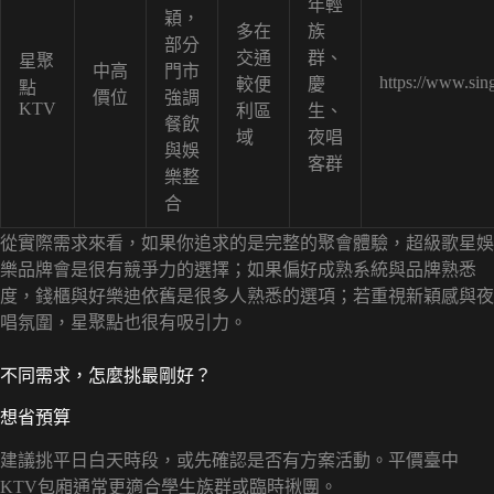
年輕
穎，
多在
族
部分
交通
群、
星聚
中高
門市
https://www.si
較便
慶
點
價位
強調
KTV
利區
生、
餐飲
域
夜唱
與娛
客群
樂整
合
從實際需求來看，如果你追求的是完整的聚會體驗，超級歌星娛
樂品牌會是很有競爭力的選擇；如果偏好成熟系統與品牌熟悉
度，錢櫃與好樂迪依舊是很多人熟悉的選項；若重視新穎感與夜
唱氛圍，星聚點也很有吸引力。
不同需求，怎麼挑最剛好？
想省預算
建議挑平日白天時段，或先確認是否有方案活動。平價臺中
KTV包廂通常更適合學生族群或臨時揪團。