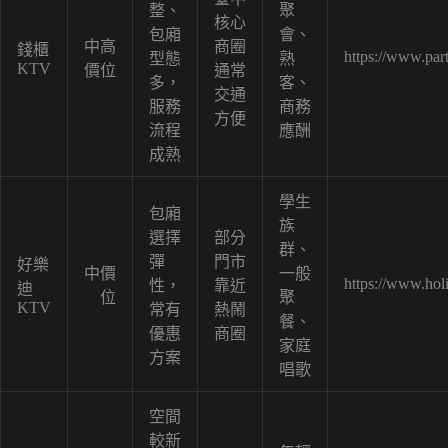
整、
聚
核心
包廂
會、
中高
商圈
錢櫃
https://www.par
型態
熟
KTV
價位
通常
多，
客、
交通
服務
商務
方便
流程
應酬
成熟
學生
包廂
族
選擇
部分
群、
彈
門市
好樂
中價
一般
https://www.hol
性，
靠近
迪
位
聚
KTV
常有
熱鬧
餐、
優惠
商圈
家庭
方案
唱歌
空間
較新