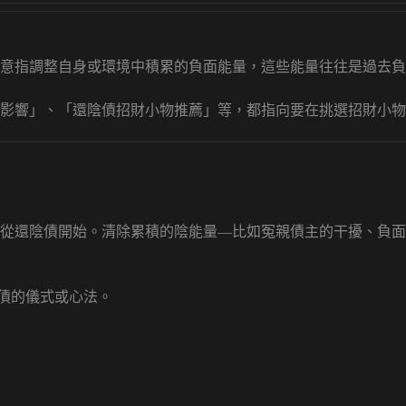
意指調整自身或環境中積累的負面能量，這些能量往往是過去負
影響」、「還陰債招財小物推薦」等，都指向要在挑選招財小物
從還陰債開始。清除累積的陰能量—比如冤親債主的干擾、負面
陰債的儀式或心法。