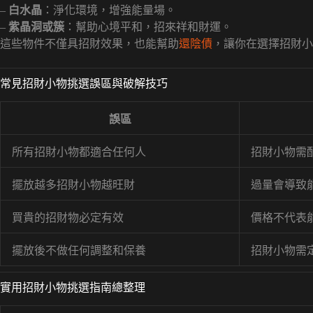
–
白水晶
：淨化環境，增強能量場。
–
紫晶洞或簇
：幫助心境平和，招來祥和財運。
這些物件不僅具招財效果，也能幫助
還陰債
，讓你在選擇招財小
常見招財小物挑選誤區與破解技巧
誤區
所有招財小物都適合任何人
招財小物需
擺放越多招財小物越旺財
過量會導致
買貴的招財物必定有效
價格不代表
擺放後不做任何調整和保養
招財小物需
實用招財小物挑選指南總整理