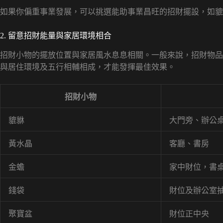
如果你偏重事業發展，可以挑選能助事業昌旺的招財擺設，如貔
2. 留意招財能量與家居環境相合
招財小物的擺放位置與家居風水息息相關。一般來說，招財物品
與居住環境及五行相輔相成，才能發揮最佳效果。
招財小物
貔貅
大門旁、辦公
黃水晶
客廳、書房
金蟾
家中財位，書
錢袋
財位及辦公室
聚寶盆
財位正中央