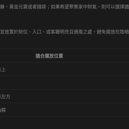
貅、黃金元寶或者錢袋；如果希望聚集家中財氣，則可以選擇適
宜放置於財位、入口、或客廳明亮且通風之處，避免擺放在陰暗
適合擺放位置
桌上
桌左方
抽屜