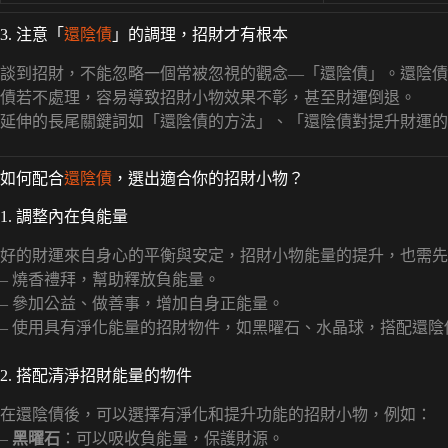
3. 注意「
還陰債
」的調理，招財才有根本
談到招財，不能忽略一個常被忽視的觀念—「還陰債」。還陰債
債若不處理，容易導致招財小物效果不彰，甚至財運倒退。
延伸的長尾關鍵詞如「還陰債的方法」、「還陰債對提升財運的
如何配合
還陰債
，選出適合你的招財小物？
1. 調整內在負能量
好的財運來自身心的平衡與安定，招財小物能量的提升，也需先
– 燒香禮拜，幫助釋放負能量。
– 參加公益、做善事，增加自身正能量。
– 使用具有淨化能量的招財物件，如黑曜石、水晶球，搭配還
2. 搭配清淨招財能量的物件
在還陰債後，可以選擇有淨化和提升功能的招財小物，例如：
–
黑曜石
：可以吸收負能量，保護財源。