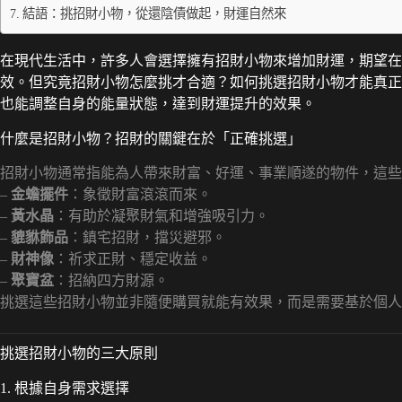
結語：挑招財小物，從還陰債做起，財運自然來
在現代生活中，許多人會選擇擁有招財小物來增加財運，期望在
效。但究竟招財小物怎麼挑才合適？如何挑選招財小物才能真正
也能調整自身的能量狀態，達到財運提升的效果。
什麼是招財小物？招財的關鍵在於「正確挑選」
招財小物通常指能為人帶來財富、好運、事業順遂的物件，這些
–
金蟾擺件
：象徵財富滾滾而來。
–
黃水晶
：有助於凝聚財氣和增強吸引力。
–
貔貅飾品
：鎮宅招財，擋災避邪。
–
財神像
：祈求正財、穩定收益。
–
聚寶盆
：招納四方財源。
挑選這些招財小物並非隨便購買就能有效果，而是需要基於個人
挑選招財小物的三大原則
1. 根據自身需求選擇