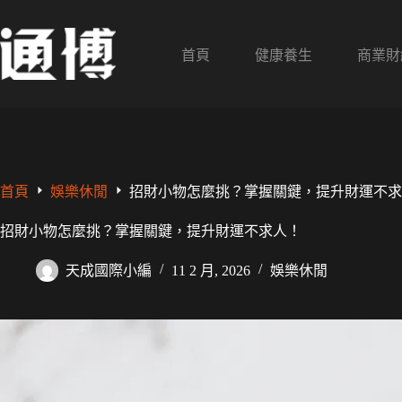
跳
至
主
首頁
健康養生
商業財
要
內
容
首頁
娛樂休閒
招財小物怎麼挑？掌握關鍵，提升財運不求
招財小物怎麼挑？掌握關鍵，提升財運不求人！
天成國際小編
11 2 月, 2026
娛樂休閒