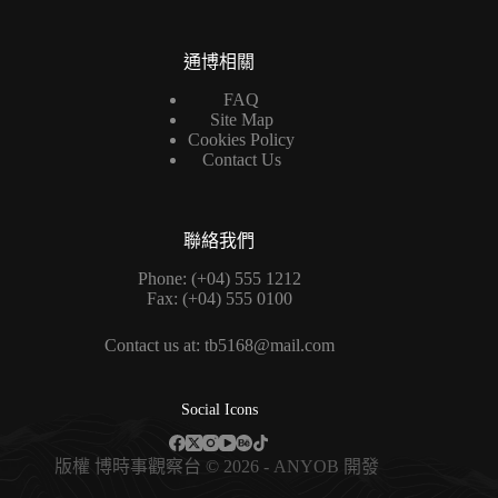
通博相關
FAQ
Site Map
Cookies Policy
Contact Us
聯絡我們
Phone: (+04) 555 1212
Fax: (+04) 555 0100
Contact us at: tb5168@mail.com
Social Icons
版權
博時事觀察台
© 2026 - ANYOB 開發