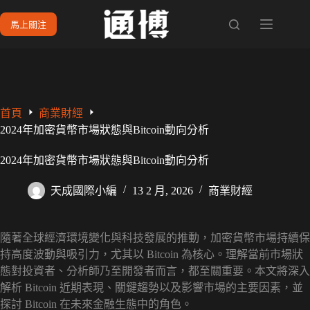
跳
馬上關注
至
主
要
內
容
首頁
商業財經
2024年加密貨幣市場狀態與Bitcoin動向分析
2024年加密貨幣市場狀態與Bitcoin動向分析
天成國際小編
13 2 月, 2026
商業財經
隨著全球經濟環境變化與科技發展的推動，加密貨幣市場持續保
持高度波動與吸引力，尤其以 Bitcoin 為核心。理解當前市場狀
態對投資者、分析師乃至開發者而言，都至關重要。本文將深入
解析 Bitcoin 近期表現、關鍵趨勢以及影響市場的主要因素，並
探討 Bitcoin 在未來金融生態中的角色。