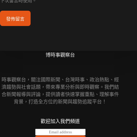
下次留言時使用。
發佈留言
博時事觀察台
時事觀察台，關注國際新聞、台灣時事、政治熱點、經
濟趨勢與社會話題，帶來專業分析與即時觀察。我們結
合新聞報導與評論，提供讀者快速掌握重點、理解事件
背景，打造全方位的新聞與趨勢追蹤平台！
歡迎加入我們頻道
E
m