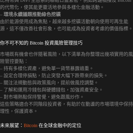
比特幣與 DeFi 生態系的聯結日益緊密，例如跨鏈橋接及 Bitcoin
的代幣化，使其能更靈活地參與多樣化金融活動。
–
環境永續議題推動綠色挖礦
由於能源使用成為焦點，越來越多挖礦活動朝向使用可再生能
源，這不僅改善社會形象，也可能成為投資者考慮的價值指標。
你不可不知的 Bitcoin 投資風險管理技巧
市場既有機會也伴隨著風險，以下清單為你整理出幾項實用的風
險管控要點：
– 持有多樣化資產，避免單一貨幣暴露過重。
– 設定合理停損點，防止突發大幅下跌帶來的損失。
– 關注法規動態與政策風向，提前做風控調整。
– 了解和運用冷錢包與硬體錢包，加強資產安全。
– 對市場熱點保持警覺，避免跟風炒作。
這些策略適合不同階段投資者，有助於在動盪的市場環境中保持
理性，保護資本。
未來展望：
Bitcoin
在全球金融中的定位