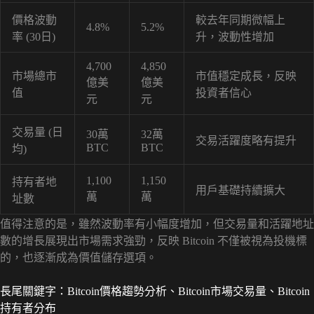
價格波動
較去年同期微幅上
4.8%
5.2%
率 (30日)
升，波動性增加
4,700
4,850
市場總市
市值穩定成長，反映
億美
億美
值
投資者信心
元
元
交易量 (日
30萬
32萬
交易活躍度略有提升
BTC
BTC
均)
1,100
1,150
持有者地
用戶基礎持續擴大
萬
萬
址數
值得注意的是，雖然波動率有小幅度增加，但交易量和活躍地址
數的增長展現出市場需求強勁，反映 Bitcoin 不僅被視為投機標
的，也逐漸成為價值儲存選項。
長尾關鍵字：Bitcoin價格趨勢分析、Bitcoin市場交易量、Bitcoin
持有者分布