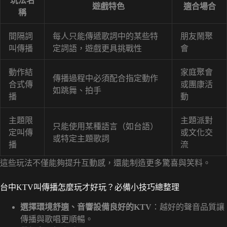
玩法名
遊戲特色
適合場合
稱
間隔詞
每人只能傳遞歌詞中的某些特
朋友鬧聚
叫傳播
定詞語，遊戲更具挑戰性
會
動作結
家庭聚會
傳播過程中必須配合指定動作
合式傳
或團康活
如跳舞、拍手
播
動
主題限
主題派對
只能使用某種語言（如台語）
定叫傳
或文化交
或特定主題歌詞
播
流
這些玩法不僅能夠提升互動感，還能制造更多驚喜與笑料。
台中KTV叫傳播怎麼玩才好玩？必備小技巧總整理
選擇環境舒適、音響設備良好的KTV
：越好的聲音品質讓
傳播與歌唱更順暢。