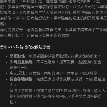
簡單來說，「叫傳播」是一種結合傳話與唱歌元素的KTV遊
戲。參與者依序傳達一句歌詞或指定短句，並加入自己的即興唱
腔或表演，最後由遊戲主持人或參與者評比誰的傳播最有趣或最
為精準。這不只是考驗記憶力，更考驗每位玩家的創意與現場反
應。
你可能會好奇，這遊戲聽起來很簡單，但其實中間充滿了許多幽
默和意外狀況，正是讓人笑聲不斷的源頭。
台中KTV叫傳播的受歡迎原因
高互動性
：參與者間的頻繁互動讓氣氛迅速熱絡起來。
即時創意展現
：不單是唱歌，還有表情、肢體動作配合，
娛樂性十足。
多元玩法
：可根據不同場合設定不同主題，靈活多變。
適合各種族群
：無論是家庭聚會或朋友派對，均能輕鬆加
入。
值得注意的是，選擇合適的KTV包廂環境和設備，能大大
提升遊戲體驗，這也是許多台中KTV業者努力改進的重
點。