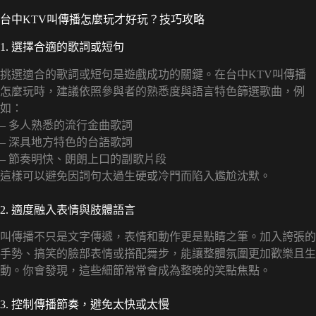
台中KTV叫傳播怎麼玩才好玩？技巧攻略
1. 選擇合適的歌詞或短句
挑選適合的歌詞或短句是遊戲成功的關鍵。在台中KTV叫傳播
怎麼玩時，建議依照參與者的熟悉度與語言特色篩選歌曲，例
如：
– 多人熟悉的流行金曲歌詞
– 深具地方特色的台語歌詞
– 節奏明快、朗朗上口的副歌片段
這樣可以避免因詞句太過生硬或冷門而陷入尷尬沈默。
2. 適度融入表情與肢體語言
叫傳播不只是文字傳遞，表情和動作更是點睛之筆。加入誇張的
手勢、搞笑的臉部表情或搭配舞步，能讓整體氛圍更加歡樂且生
動。你會發現，這些細節常常會成為整晚的笑點焦點。
3. 控制傳播節奏，避免太快或太慢