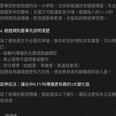
節奏控制是遊戲的另一大學問。太快容易讓訊息錯誤傳遞，失去
遊戲原本的趣味；太慢又可能讓氣氛冷場。建議每人約15-30秒
的時間完成傳播，既保證節奏緊湊，也留有即興發揮空間。
4. 遊戲規則要事先說明清楚
為了避免產生不必要的爭議，事先約定好規則非常重要。可以明
訂：
– 每輪叫傳播的主題或歌曲類型
– 禁止使用不當詞彙或動作
– 評分標準（如創意、準確度、表演效果等）
這樣能夠讓遊戲更有方向性，增加參與者的歸屬感和投入度。
延伸玩法：讓台中KTV叫傳播更有趣的3大變化版
除了經典的歌詞傳播，還能嘗試以下變化，讓玩法更加多元且趣
味倍增：