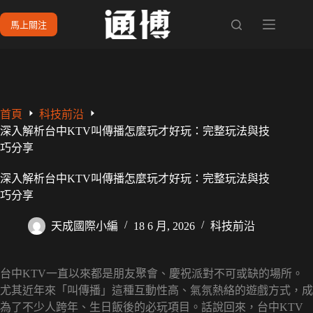
跳
馬上關注
至
主
要
內
容
首頁
科技前沿
深入解析台中KTV叫傳播怎麼玩才好玩：完整玩法與技
巧分享
深入解析台中KTV叫傳播怎麼玩才好玩：完整玩法與技
巧分享
天成國際小編
18 6 月, 2026
科技前沿
台中KTV一直以來都是朋友聚會、慶祝派對不可或缺的場所。
尤其近年來「叫傳播」這種互動性高、氣氛熱絡的遊戲方式，成
為了不少人跨年、生日飯後的必玩項目。話說回來，台中KTV