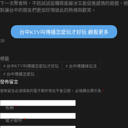
下一次聚會時，不妨試試這種既能破冰又能促進感情的遊戲，絕
對讓台中的朋友們更加珍惜彼此的熱情與歡笑。
台中KTV叫傳播怎麼玩才好玩 觀看更多
30
標籤
#
台中KTV叫傳播怎麼玩才好玩
#
台中傳播妹玩法
#
台中傳播怎麼玩
發佈留言
發佈留言必須填寫的電子郵件地址不會公開。
必填欄位標示為
*
*
名稱
*
電子郵件