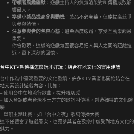
帶領者風趣幽默
：遊戲主持人的氣氛渲染對叫傳播成敗影
響最大。
準備小獎品提高參與動機
：獎品不必奢華，但能提高競爭
與參與熱情。
注意參與者的包容心態
：避免過度嚴肅，享受互動樂趣最
重要。
你會發現，這樣的遊戲氛圍很容易把人與人之間的距離拉
近，留下深刻的回憶。
台中KTV叫傳播怎麼玩才好玩：結合在地文化的實用建議
台中作為中臺灣重要的文化重鎮，許多KTV業者也開始結合在
地元素設計遊戲內容，比如：
– 使用台中在地流行歌曲，提升親切感
– 加入台語或者台灣本土方言的歌詞叫傳播，創造獨特的文化體
驗
– 舉辦主題比賽，如「台中之夜」歌詞傳播大賽
這不僅豐富了遊戲層次，也讓參與者在歡樂中感受到地方文化的
魅力。