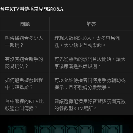
台中KTV叫傳播常見問題Q&A
問題
解答
叫傳播適合多少人
理想人數約5-10人，太多容易混
一起玩？
亂，太少缺少互動樂趣。
有沒有適合新手的
可先從熟悉的歌詞片段開始，讓大
簡易玩法？
家循序漸進熟悉規則。
如何避免遊戲過程
可以允許傳播者同時用手勢輔助或
中卡殼尷尬？
提示；且不強調分數競爭。
台中哪裡的KTV比
建議選擇配備良好音響與氛圍寬敞
較適合叫傳播？
的餐飲型KTV場所。