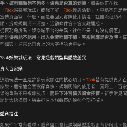
手、遊戲種類夠不夠多、優惠是否真的划算
。如果你正在找
「
78ok
娛樂城玩法」或想了解「
78ok
優惠活動」，重點不只是看
宣傳頁面寫了什麼，而是要回到實際使用情境：註冊流程順不
順、提款規則清不清楚、活動條件會不會太難達成。
從實務角度看，娛樂城平台的差異，往往不是「有沒有優惠」，
而是
優惠能不能用、出入金流程穩不穩、客服回應是否及時
。這
些細節，通常比首頁上的大字標語更重要。
78ok娛樂城玩法：常見遊戲類型與體驗差異
真人百家樂
這類玩法一直是許多玩家關注的核心項目。
78ok
若有提供真人百
家樂，通常適合喜歡節奏快、規則明確的使用者。實際上，百家
樂的重點不是複雜技巧，而是
下注習慣與資金控管
。新手常見問
題是太快追單，結果把原本想觀察的優勢全部打掉。
體育投注
如果你平常有看球，體育盤口會比純娛樂型遊戲更有參與感。像