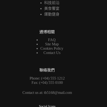
科技前沿
美食饗宴
運動健身
通博相關
FAQ
Site Map
Cookies Policy
Contact Us
聯絡我們
Phone: (+04) 555 1212
Fax: (+04) 555 0100
Contact us at: tb5168@mail.com
Social Icons