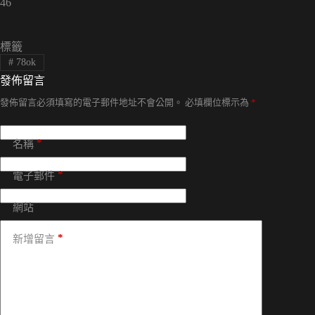
46
標籤
#
78ok
發佈留言
發佈留言必須填寫的電子郵件地址不會公開。
必填欄位標示為
*
*
名稱
*
電子郵件
網站
*
新增留言