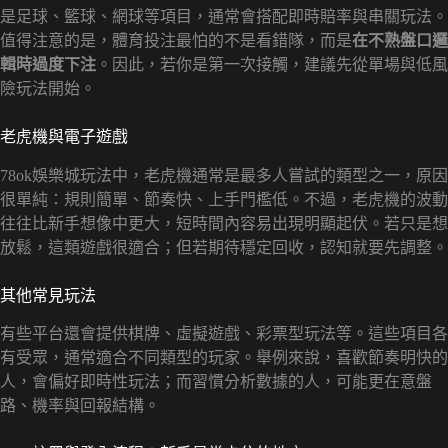
是足球、籃球、網球等項目，通常會搭配即時賠率與串關玩法。
值得注意的是，體育投注最怕的不是看錯隊，而是
在不熟盤口邏
輯時過度下注
。因此，若你是第一次接觸，建議先從單場與低風
險玩法開始。
老虎機與電子遊戲
78ok娛樂城玩法中，老虎機通常是最多人嘗試的類型之一，原因
很單純：規則簡單、節奏快、上手門檻低。不過，老虎機的波動
往往比新手想像中更大，短時間內容易出現明顯起伏。若只是想
放鬆，這類遊戲很適合；但若期待穩定回收，認知就要先調整。
其他常見玩法
有些平台還會提供棋牌、虛擬遊戲、彩票型玩法等。這些項目各
有受眾，通常適合不同類型的玩家。舉例來說，喜歡節奏明快的
人，會偏好即時性玩法；而習慣分析數據的人，可能更在意盤
路、機率與回報結構。