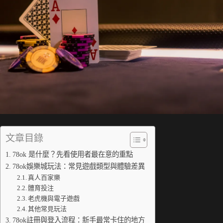
文章目錄
78ok 是什麼？先看使用者最在意的重點
78ok娛樂城玩法：常見遊戲類型與體驗差異
真人百家樂
體育投注
老虎機與電子遊戲
其他常見玩法
78ok註冊與登入流程：新手最常卡住的地方