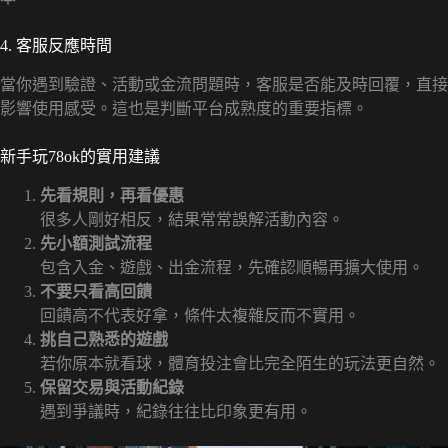
4. 客服反應時間
當你遇到驗證、活動或金流問題時，客服是否能及時回覆，直接
影響使用感受。這也是判斷平台成熟度的重要指標。
新手玩78ok的實用建議
先看規則，再看優惠
很多人剛好相反，結果常常誤解活動內容。
先小額測試流程
包含入金、遊戲、出金流程，先確認順暢再擴大使用。
不要只看高回饋
回饋高不代表好拿，條件太複雜反而不實用。
挑自己熟悉的遊戲
若你原本就看球，體育投注會比完全陌生的玩法更自然。
保留交易與活動紀錄
遇到爭議時，紀錄往往比印象更有用。