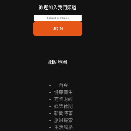
歡迎加入我們頻道
E
m
a
JOIN
i
l
*
網站地圖
首頁
健康養生
商業財經
娛樂休閒
新聞時事
旅遊探索
生活風格