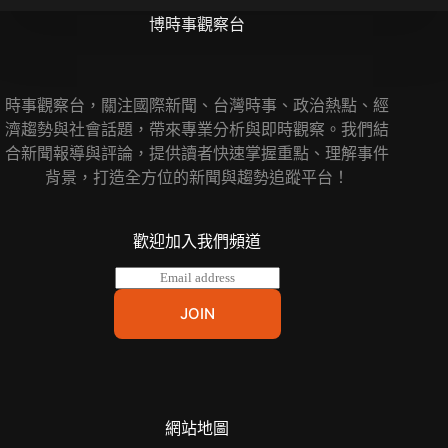
博時事觀察台
時事觀察台，關注國際新聞、台灣時事、政治熱點、經
濟趨勢與社會話題，帶來專業分析與即時觀察。我們結
合新聞報導與評論，提供讀者快速掌握重點、理解事件
背景，打造全方位的新聞與趨勢追蹤平台！
歡迎加入我們頻道
E
m
a
JOIN
i
l
*
網站地圖