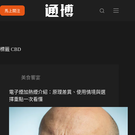
跳
馬上關注
至
主
要
內
容
標籤
CBD
美食饗宴
電子煙加熱煙介紹：原理差異、使用情境與選
擇重點一次看懂