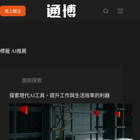
跳
馬上關注
至
主
要
內
容
標籤
AI推薦
旅遊探索
探索現代AI工具，提升工作與生活效率的利器