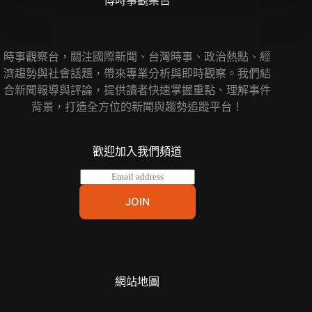
博時事觀察台
時事觀察台，關注國際新聞、台灣時事、政治熱點、經
濟趨勢與社會話題，帶來專業分析與即時觀察。我們結
合新聞報導與評論，提供讀者快速掌握重點、理解事件
背景，打造全方位的新聞與趨勢追蹤平台！
歡迎加入我們頻道
E
m
a
JOIN
i
l
*
網站地圖