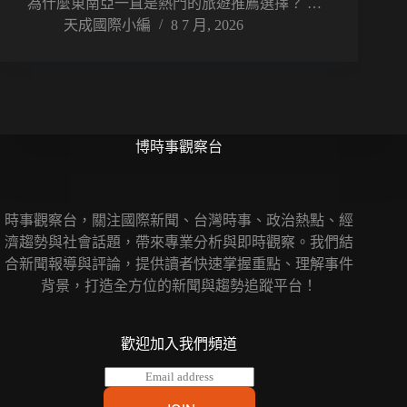
為什麼東南亞一直是熱門的旅遊推薦選擇？ …
天成國際小編
8 7 月, 2026
博時事觀察台
時事觀察台，關注國際新聞、台灣時事、政治熱點、經
濟趨勢與社會話題，帶來專業分析與即時觀察。我們結
合新聞報導與評論，提供讀者快速掌握重點、理解事件
背景，打造全方位的新聞與趨勢追蹤平台！
歡迎加入我們頻道
E
m
a