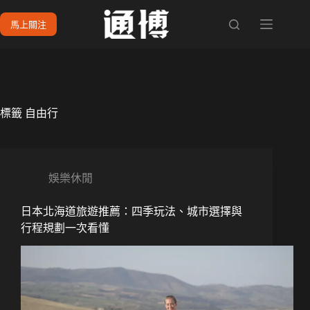
跳
馬上關注
至
主
要
內
容
標籤
自由行
娛樂休閒
日本北海道旅遊推薦：四季玩法、城市選擇與
行程規劃一次看懂