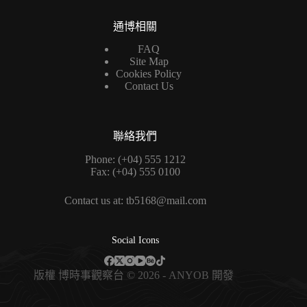
通博相關
FAQ
Site Map
Cookies Policy
Contact Us
聯絡我們
Phone: (+04) 555 1212
Fax: (+04) 555 0100
Contact us at: tb5168@mail.com
Social Icons
版權
博時事觀察台
© 2026 - ANYOB 開發