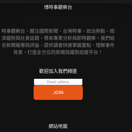
博時事觀察台
時事觀察台，關注國際新聞、台灣時事、政治熱點、經
濟趨勢與社會話題，帶來專業分析與即時觀察。我們結
合新聞報導與評論，提供讀者快速掌握重點、理解事件
背景，打造全方位的新聞與趨勢追蹤平台！
歡迎加入我們頻道
E
m
a
JOIN
i
l
*
網站地圖