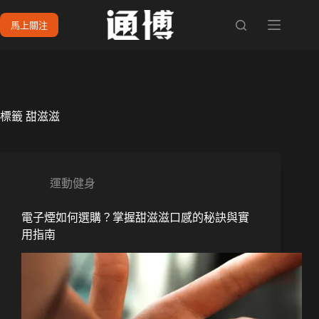
跳
馬上關注
至
主
要
內
容
標籤
甜滋滋
運動健身
電子煙如何選購？掌握甜滋滋口感的秘訣與實
用指南