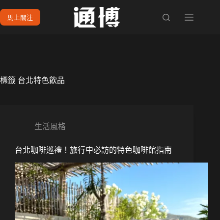
跳
馬上關注
至
主
要
內
容
標籤
台北特色飲品
生活風格
台北咖啡巡禮！旅行中必訪的特色咖啡館指南