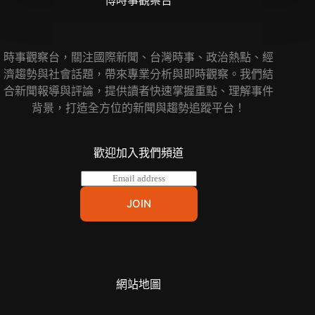
博時事觀察台
時事觀察台，關注國際新聞、台灣時事、政治熱點、經
濟趨勢與社會話題，帶來專業分析與即時觀察。我們結
合新聞報導與評論，提供讀者快速掌握重點、理解事件
背景，打造全方位的新聞與趨勢追蹤平台！
歡迎加入我們頻道
E
m
a
JOIN
i
l
*
網站地圖