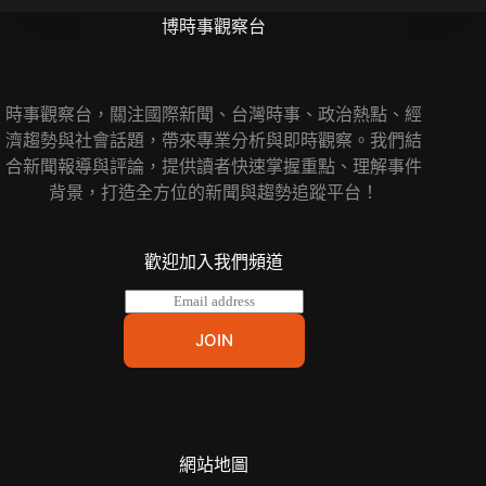
博時事觀察台
時事觀察台，關注國際新聞、台灣時事、政治熱點、經
濟趨勢與社會話題，帶來專業分析與即時觀察。我們結
合新聞報導與評論，提供讀者快速掌握重點、理解事件
背景，打造全方位的新聞與趨勢追蹤平台！
歡迎加入我們頻道
E
m
a
JOIN
i
l
*
網站地圖